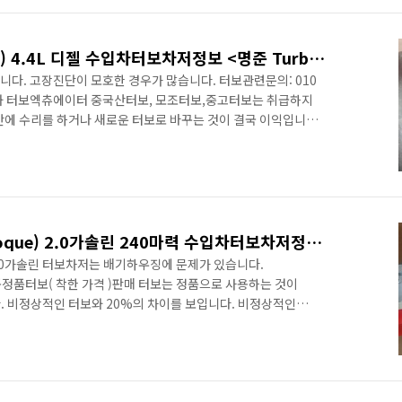
ational Auto Sh..
Range Rover(레인지로버) 4.4L 디젤 수입차터보차저정보 <명준 Turbo ATD>
니다. 고장진단이 모호한 경우가 많습니다. 터보관련문의: 010
가)와 터보엑츄에이터 중국산터보, 모조터보,중고터보는 취급하지
간에 수리를 하거나 새로운 터보로 바꾸는 것이 결국 이익입니다.
부스트관련부품이난 배기관련부품이 연동해서 고장이 납니다.
 보다 상세한 정보를 제공할수 있습니다. 연식에 따라 두종류의
일누유현상과 전자식 터보엑츄에이터의 고장입니다.
고유) 아래의 표식부분이 정품 레인저로버에서 가장 큰
 (since 201..
Range Rover 이보크(Evoque) 2.0가솔린 240마력 수입차터보차저정보<명준 Turbo ATD>
e) 2.0가솔린 터보차저는 배기하우징에 문제가 있습니다.
 신품정품터보( 착한 가격 )판매 터보는 정품으로 사용하는 것이
. 비정상적인 터보와 20%의 차이를 보입니다. 비정상적인
취급하지 않습니다. 차대번호나 엔진형식으로 문의를 하면 보다
over Evoque 2.0L 이 터보차저의 주요한 고장원인은
에 따라 두 종류의 터보차저로 나누어집니다. 배기형상과 DV
urbo charged engine 은 Ford Ecoboost 엔진입니다.