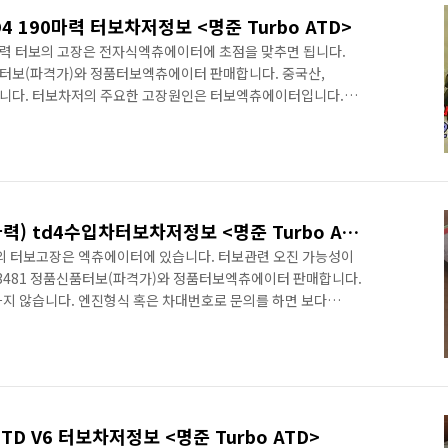
SD4 190마력 터보차저정보 <명준 Turbo ATD>
190마력 터보의 고장은 전자식엑츄에이터에 초점을 맞추면 됩니다.
품신품터보(파격가)와 정품터보엑츄에이터 판매합니다. 중국산,
니다. 터보차저의 주요한 고장원인은 터보엑츄에이터입니다.
ter Diesel 장착차종: Jaguar XF _J05_, CC9 2.2 D
 KW, 190 PS Jaguar XF Sportbrake CC9 2.2 D 2012/09-
 PS Land Rover Freelander 2 FA_ 2.2 SD4 4x4 2010/08-
랜드로버 프리랜드2(160마력) td4수입차터보차저정보 <명준 Turbo ATD>
력)의 터보고장은 엑츄에이터에 있습니다. 터보관련 오진 가능성이
4 3481 정품신품터보(파격가)와 정품터보엑츄에이터 판매합니다.
지 않습니다. 엔진형식 혹은 차대번호로 문의를 하면 보다
.2D DW12B 터보규격: /GT17 장착차종: 프리랜드2 td4 이
엑츄에이터입니다. egr과 관련이 있습니다. 특히 주행거리가
체의 변형이 많습니다. 터보교환시에는 egr과 쿨러를 동시에
0마력의 터보차저정보는 *참고글
19..
TD V6 터보차저정보 <명준 Turbo ATD>