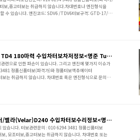
터보,중고터보는 취급하지 않습니다.차대번호나 엔진형식을
수 있습니다. 엔진코드: SDV6 /TDV6터보규격: GTD-17/
격이 다릅니다. 메인터보가 3종류입니다.)장착차종:LAND
0 TD 4x4 LAND ROVER RANGE ROVER IV (L322) 3.0 D
V (L322) 3.0 D Hybrid 4x4 LAND ROVER RANGE ROVER
이보크 /디스커버리 스포츠 TD4 180마력 수입차터보차저정보<명준 Turbo ATD>
일관련으로 인한 파손이 있습니다. 그리고 엔진에 몇가지 이슈가
94 3481 정품신품터보(파격가)와 정품터보엑츄에이터
터보는 취급하지 않습니다. 차대번호 혹은 엔진형식으로 문의를
nge Rover Evoque 2.0디젤 TD4 180마력
관리의 문제가 있습니다. 엔진코드: Ingenium TD4
 1,999 최고 출력 (PS/rpm) 180/4,000 최대 토크
변속기 9단 자동 엔진 뒤쪽으로 터보차저가 위치합니다. 신품터보사진
랜더로버 레인지로버 디펜더/벨라(Velar)D240 수입차터보수리정보<명준 Turbo ATD>
니다. 터보관련문의 : 010 6294 3481 정품신품터보
보, 모조터보,중고터보는 취급하지 않습니다. 차대번호 또는