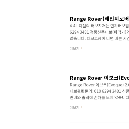
2008년에 North American Intern
4.4L 디젤의 터보차저는 연차터보입
6294 3481 정품신품터보(파격
않습니다. 터보고장이 나면 빠른 시
고장난 차량을 계속 주행을 하면 
더보기
엔진형식이나 차대번호로 알려주시면
터보차저 이 차종의 터보고장은 오
(신품정품엑츄에이터는 별도 문의.재
디젤엔진입니다. Fourth generation
Range Rover 이보크(Evoqu
터보관련문의: 010 6294 3481
연비와 출력에 손해를 보지 않습니다
중국산터보, 모조터보,중고터보는 
더보기
상세한 정보를 제공합니다. Range R
배기하우징의 파손에 있습니다. 연식
벨브의 모양이 다릅니다. 2.0-litre t