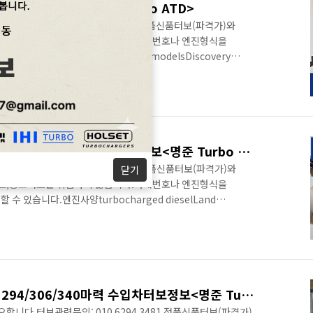
통 수입차터보정보<명준 Turbo ATD>
터보관련문의: 010 6294 3481 정품신품터보(파격가)와
보,중고터보는 취급하지 않습니다.차대번호나 엔진형식을
 있습니다.엔진사양Applicable modelsDiscovery
ype2.0T gasoline engine2.0T gasoline engine+48V
Power（Ps/kW)Low power: 200/147High power:
High power: 249/183Maximum power speed（rpm）
ALL 뉴디펜드 3.0디젤 D300 직렬 6기통 수입차터보정보<명준 Turbo ATD>
터보관련문의: 010 6294 3481 정품신품터보(파격가)와
닫기
보,중고터보는 취급하지 않습니다.차대번호나 엔진형식을
 있습니다.엔진사양turbocharged dieselLand
re2996 cc(182.827 cu in)83 × 92.3 mm3.27 ×
ft (DOHC)4 valves per cylinder24 valves in
)at 4000 rpm650 Nm (479 ft·lb) (66.3 kgm)at 1500-
레인지로버 3.0디젤 SDV6 294/306/340마력 수입차터보정보<명준 Turbo ATD>
합니다.터보관련문의: 010 6294 3481 정품신품터보(파격가)