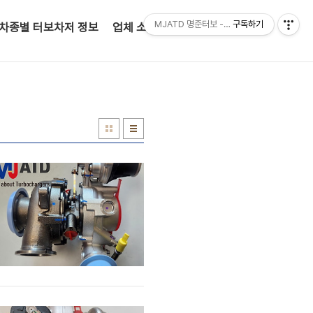
MJATD 명준터보 - 정품터보차저 전문판매점
구독하기
차종별 터보차저 정보
업체 소개(인사말)
고객 문의