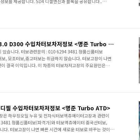
정보를 제공합니다. SD4 디젤엔진과 블록을 공유합니다..
차저의 종류에 따라 출력이 완전히 다르게 나타납니다. 재규어와
리터 4기통디젤엔진(Ingenium engine)으로 240마력을
,200bar)과 터보차저구성에 관련이 있습니다. 특히
(R2S two-stage turbo)를 사용하여 진공식을 채택한
.
랜드로버 레인지로버 벨라 3.0 D300 수입차터보차저정보 <명준 Turbo ATD>
니다. 터보관련문의 : 010 6294 3481 정품신품터보
보, 모조터보,중고터보는 취급하지 않습니다. 터보고장이 나면
것이 결국 이익입니다. 이 차종의 터보차저고장의 주요원인은
 메탈베어링마모로 엔진손상과 더불어 터보차저가 고장이
고장이 많습니다. 특히 오진을 주의하여야 합니다. General
00-4250 rpm. Power per litre 91.9 Hp/l Torque 625
.-ft. @ 1500-2500 rpm. Engine ..
 디젤 수입차터보차저정보 <명준 Turbo ATD>
고장은 하우징오일 누유 및 전자식터보엑츄에이터고장과 관련이
94 3481 정품신품터보(파격가)와 터보엑츄에이터 중국산터보,
다. 터보고장이 나면 빠른 시간에 새로운 터보로 바꾸는 것이
차저고장의 주요원인은 오일펌프문제로 인한 크랭크사프트