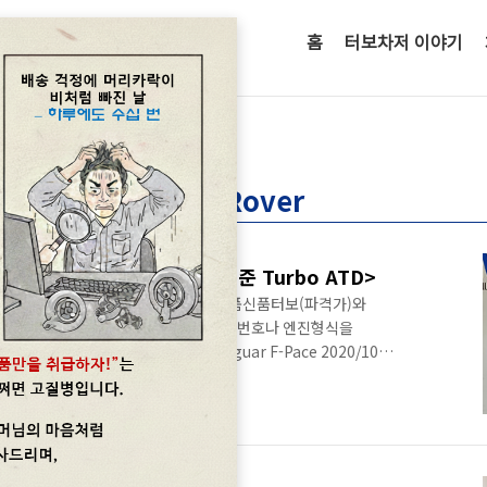
홈
터보차저 이야기
/랜드로버 Land Rover
통 204마력 수입차터보정보<명준 Turbo ATD>
터보관련문의: 010 6294 3481 정품신품터보(파격가)와
보,중고터보는 취급하지 않습니다.차대번호나 엔진형식을
 있습니다. 동일터보 장착차량Jaguar F-Pace 2020/10-
997 ccm, 150 KW, 204 PSJaguar XE 2020/11-2025/12
150 KW, 204 PS Jaguar XF 2020/11-2025/12 X260 2.0
204 PS Land Rover Discovery Sport 2020/07-2025/12