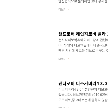
엔진형식으로 문의하면 보다 상세한 
하지만 동일엔진에 부착이 되는 터보
더보기
엔진을 공유하므로 아래 자료참고 2.0
내는 것은 높은 압력의 연료시스템(2
전자식엑추에이터를 부착한 신형연차터보
2.0리터 4기통디젤엔진인 Volvo의.
전자식터보엑츄에이터고장과 관련이 있습
(파격가)와 터보엑츄에이터 중국산터
빠른 시간에 새로운 터보로 바꾸는 
오일펌프문제로 인한 크랭크사프트
더보기
납니다. 그리고 전자식터보엑츄에이터
information Power 275 Hp @ 35
Nm @ 1500-2500 rpm. 460.98 lb
랜더로버 디스커버리4 3.0
디스커버리4 3.0디젤엔진의 터보
있습니다. 터보관련문의 : 010 62
모조터보,중고터보는 취급하지 않습니
결국 이익입니다. 이 차종의 터보