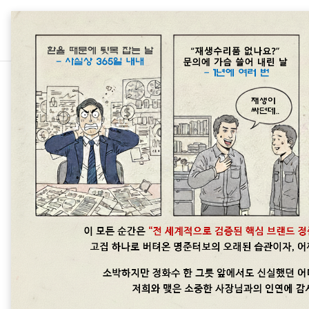
본문 바로가기
차종별 터보차저 정보
AJ21D4 2.0L 디젤 4기
터보차저의 고장은 진단이 중요합니다.
터보엑츄에이터중국산터보, 모조터
알려주시면 보다 상세한 정보를 제공할 수
2025/12 X761 2.0 D200 mHEV 1
더보기
X760 2.0 D200 mHEV 1997 ccm, 
D200 mHEV 1997 ccm, 150 KW, 
L5..