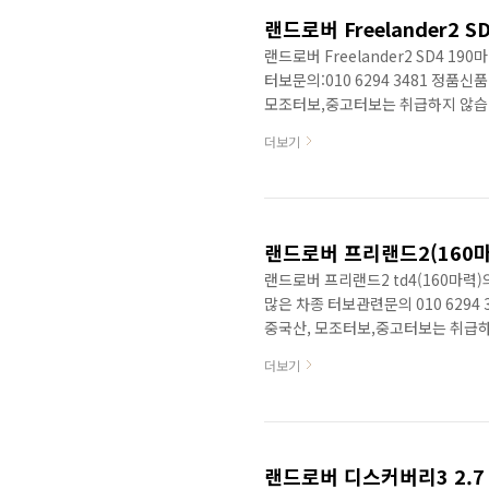
차종세팅에..
랜드로버 Freelander2 
랜드로버 Freelander2 SD4 
터보문의:010 6294 3481 정
모조터보,중고터보는 취급하지 않습
(정품단품판매) 엔진코드: 224DT 2,2 Li
더보기
2011/05-2015/04 2179 ccm, 140
2014/04 2179 ccm, 147 KW, 200
2014/..
랜드로버 프리랜드2 td4(160마
많은 차종 터보관련문의 010 629
중국산, 모조터보,중고터보는 취급하
상세한 정보를 제공합니다. 엔진코드: 2
더보기
터보차저의 주요 고장원인은 터보차저
많은 경우는 터보엑츄에이터와 터보본
청소하는 것이 좋습니다. 신형 19
http://blog.daum.net/se1053/
랜드로버 디스커버리3 2.7 