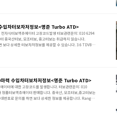
 터보차저가 고장이 납니다. 그리고
. 특히 오진을 주의하여야 합니다. 100% 알루미늄바디
서 안정성도 향상시킵니다. 엔진사진 아래사진은 무게
브프레임 the new Range Rover include..
 수입차터보차저정보<명준 Turbo ATD>
 전자식터보엑츄에이터 고장코드발생 터보관련문의: 010 6294
터 중국산터보, 모조터보, 중고터보는 취급하지 않습니다.
보다 상세한 터보차저정보를 제공할 수 있습니다. 3.6 TDV8
보차저 엔진입니다. 3,630 cc bore x stroke 81.0 mm
ion ratio) 17.3:1 전자식엑츄에이터가 부착된 트윈터보차저로
Range Rover, Range Rover Sport 터보고장원인
이드베인의 변형으로 인한 전자식 터보엑츄에이터의 ..
190마력 수입차터보차저정보<명준 Turbo ATD>
츄에이터에 대한 고장코드를 발생합니다. 터보관련문의: 010
가)와 정품터보엑츄에이터 판매합니다. 중국산, 모조터보,중고터보는
대번호로 문의를 하면 보다 상세한 정보를 제공합니다. Range
90마력 엔진코드: 224DT 터보규격: TD04 *관련글
e1053/283 이 터보차저의 주고장은 전자식엑츄레이터에 있습니다.
 Evoque compact sport utility vehicle (SUV)입니다.