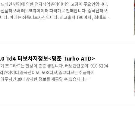
 가이드베인 변형에 의한 전자식엑츄에이터의 고장이 주요인입니다.
1 정품신품터보와 터보엑츄에이터 파격가로 판매합니다. 중국산터보,
다. 아래는 정품터보사진입니다. 최고출력 190마력 , 최대토크
엔진 같은 연도에 신형 V6 3.0 디젤터보와 병행되다가 단종된
 차종에도 동시에 사용되고 있습니다. 차종에 따라 세팅을
S Type •Jaguar XJ •Jaguar XF •Discovery III
607 •Peogeut 407 Coupe..
 2.0 Td4 터보차저정보<명준 Turbo ATD>
 쪼그라드는 현상이 종종 생깁니다. 터보관련문의: 010 6294
보엑츄에이터 중국산터보, 모조터보,중고터보는 취급하지
려주시면 보다 상세한 정보를 제공할 수 있습니다.
면 프리랜더는 1세대와 2세대와 나누어집니다. bmw계열에서
 자회사되는 과정에서 엔진도 그에 따라 채용하게 됩니다.
nder I 2.0 Td4 Engine: M47D Capacity: 2000 ccm
006), badged as 'TD4' ) 터보스펙 GT1749V 아래는 ..