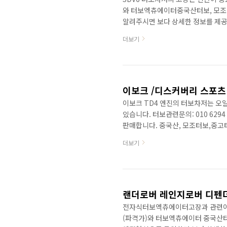
와 터보엑츄에이터중국산터보, 모조
알려주시면 보다 상세한 정보를 제공할 
GT12(TDV6엔진과는 터보차저규
더보기
ROVER DISCOVERY IV (L319) 3.
4x4LAND ROVER RANGE ROVER I
SPORT (L320) 3.0 D 4x4 LAND ..
이보크 TD4 엔진의 터보차저는 오
있습니다. 터보관련문의: 010 62
판매합니다. 중국산, 모조터보,중고
하면 보다 상세한 정보를 제공합니다. Ra
더보기
터보차저고장수리정보입니다. 엔진오일
터보규격: TD03계열 엔진 배기량 (cc)
(kg·m/rpm) 43.9/1,750 
밀드방식의 임펠라 ..
전자식터보엑츄에이터고장과 관련이 있습
(파격가)와 터보엑츄에이터 중국산터