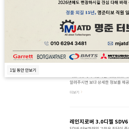
AJ200 2.0L 가솔린 4기
터보차저의 고장은 진단이 중요합니다.
터보엑츄에이터중국산터보, 모조터
알려주시면 보다 상세한 정보를 제공할 수
SportDiscovery SportEngine T
더보기
mild hybrid systemMaximum 
241/177Low power: 200/147
5500-Peak Torque(N·m/rpm)..
터보차저의 고장은 진단이 중요합니다.
1일 동안 안보기
터보엑츄에이터중국산터보, 모조터
알려주시면 보다 상세한 정보를 제공할 수
RoverIngeniumStraight 63 lit
더보기
3.63 in double overhead camsha
total300 PS (296 bhp) (221 kW
2500 rpm 터보차저사진 2차..
SDV6 터보차저의 고장은 진단이 중요