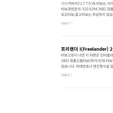
디스커버리3 2.7 TD V6 터보는
터보관련문의: 010 6294 348
모조터보,중고터보는 취급하지 않습니
44.8kg.m의 2.7리터의 V6터보 
더보기
엔진입니다. 이 엔진은 아래와 같은
달리하여 출력에 차이를 보입니다. •Jaguar 
•Range Rover Sport •Peugeot 
프리랜더 I(Freelander)
터보고장이 나면 이 차량은 인터쿨러가
3481 정품신품터보(파격가)와 터
않습니다. 차대번호나 엔진형식을 알
랜드로바차종의 역사를 표로 알아보
더보기
포드계열로 다시 현재의 인도 타타의
프리랜더 1세대는 bmw계열의 세대 Freela
Power: 112 HP diesel (2001–2