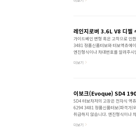
더보기
메탈베어링마모로 엔진손상과 더불어
전자식터보엑츄에이터고장이 많습니다
400키로그램이상의 무게을 줄이면
절감프로그램에 의하여 새로이 만들어진 서
레인지로버 3.6L V8 디젤
가이드베인 변형 혹은 고착으로 인한
3481 정품신품터보와 터보엑츄에이
엔진형식이나 차대번호를 알려주시면 
엔진은 포드사의 엔진입니다. 8기통 트윈터
더보기
× 88.0 mm 압축비( compress
출력: 270 hp, 640 N⋅m 대상차종 
오일공급문제로 인한 터보파손 및 가
이보크(Evoque) SD4 
SD4 터보차저의 고장은 전자식 엑
6294 3481 정품신품터보(파격
취급하지 않습니다. 엔진형식이나 차
Rover Evoque 2,2디젤 SD4 1
더보기
http://blog.daum.net/s
정품엑츄에이터판매(문의) Range Rover