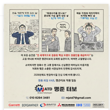
본문 바로가기
차종별 터보차저 정보/랜드로버 Land Rover
레인지로버 3.0디젤 SDV6
294/306/340마력 수입차터보정보<명준
Turbo ATD>
명준 Turbo ATD
2023. 7. 7. 13:44
SDV6 터보차저의 고장은 진단이 중요합니다.
터보관련문의: 010 6294 3481
정품신품터보(파격가)와 터보엑츄에이터