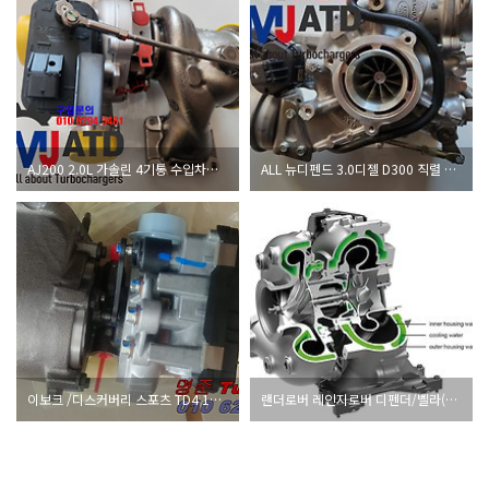
AJ200 2.0L 가솔린 4기통 수입차터보정보<명준 Turbo ATD>
ALL 뉴디펜드 3.0디젤 D300 직렬 6기통 수입차터보정보<명준 Turbo ATD>
이보크 /디스커버리 스포츠 TD4 180마력 수입차터보차저정보<명준 Turbo ATD>
랜더로버 레인지로버 디펜더/벨라(Velar)D240 수입차터보수리정보<명준 Turbo ATD>