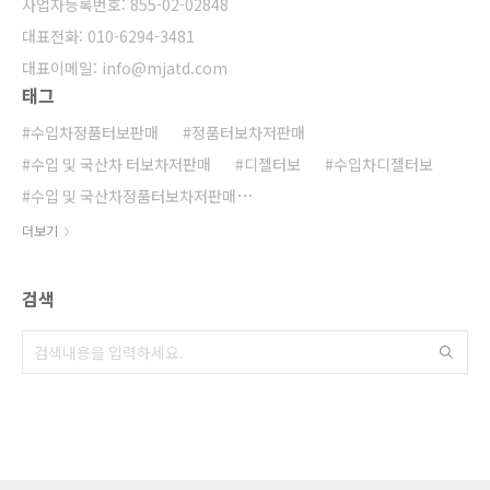
사업자등록번호: 855-02-02848
대표전화: 010-6294-3481
대표이메일: info@mjatd.com
태그
수입차정품터보판매
정품터보차저판매
수입 및 국산차 터보차저판매
디젤터보
수입차디젤터보
수입 및 국산차정품터보차저판매
수입차 및 국산차정품터보차저판매
아우디정품터보차저판매
더보기
디젤터보고장
수입 및 국산정품터보차저 판매
터보전자식 엑추레이터
수입차정품터보차저 판매
검색
포르쉐터보차저판매
수입 및 국산차 정품터보차저판매
수입 및 국산차정품터보차저 판매
터보차저관련기술지원
수입 및 국산차정품터보판매
BMW 정품터보차저 판매
포르쉐정품터보차저판매
수입 및 국산차터보차저판매
수입 및 국산 정품터보차저판매
전자식터보엑츄에이터
BMW정품터보차저판매
수입차터보
벤츠정품터보차저판매