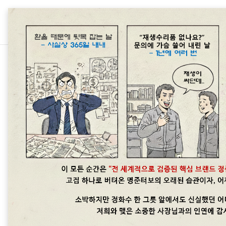
본문 바로가기
터보전자식 엑추레
벤츠 S400d( OM656) 
OM656 3.0L 디젤엔진의 터보
이슈가 있습니다.터보관련문의: 01
중고터보는 취급하지 않습니다.차대번
신형 직렬6기통엔진입니다. 국내장착차종W2
더보기
Mercedes-Benz S-Class S 400
400dV167 Mercedes-Benz GLE 
Mercedes-Benz G-Class G 40