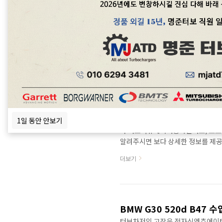
골프 7세대 BlueMotion
터보차저고장은 엑츄에이터와 오일누유에
정품신품터보와 터보엑츄에이터 중국
엔진형식으로 문의하면 보다 정확한
매연과다발생에 있습니다. 엔진형식: DGT
더보기
GTD1244MVZ Wastegate / VTG
2013 / 01-2016 / 12 1598 ccm, 8
1598 ccm, 81 KW, 110 PS Displa
SDV6 터보차저의 고장은 진단이 중요
1일 동안 안보기
와 터보엑츄에이터중국산터보, 모조
알려주시면 보다 상세한 정보를 제공할 
GT12(TDV6엔진과는 터보차저규
더보기
ROVER DISCOVERY IV (L319) 3.
4x4LAND ROVER RANGE ROVER I
SPORT (L320) 3.0 D 4x4 LAND ..
BMW G30 520d B47
터보차저의 고장은 전자식엑츄에이터고장