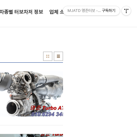
MJATD 명준터보 - 정품터보차저 전문판매점
구독하기
차종별 터보차저 정보
업체 소개(인사말)
고객 문의