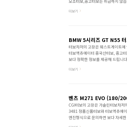
모조터보,중고터보는 취급하지 않습
제공합니다. 포르쉐 Cayenne S d
더보기
인하여 터보사망 보증이 불가능하므
양쪽을 동시에 교환하는 것이 좋습니다. P
litre biturbo V8 engine with 38
BMW 5시리즈 GT N55 
터보차저의 고장은 웨스트게이트에 있습
터보엑츄에이터 중국산터보, 중고터
보다 정확한 정보를 제공해 드립니다
대체하는 N55 엔진은 터보차저를 부
더보기
엔진을 부착했습니다.N54엔진에 비
토크가 생기는 특성을 가지고 있습니
같습니다. N55엔진이 2009년에 
대상차량은 다음과 같습니다. N55 (22
벤츠 M271 EVO (180/2
CGI터보의 고장은 가솔린터보차저의 
3481 정품신품터보와 터보엑츄에이
엔진형식으로 문의하면 보다 자세한 
180/200/250CGI (M271 EVO)