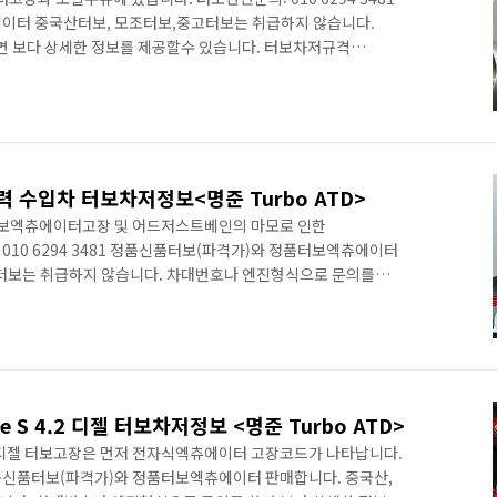
이터 중국산터보, 모조터보,중고터보는 취급하지 않습니다.
 보다 상세한 정보를 제공할수 있습니다. 터보차저규격
용상차종 3' F30 LCI (10/2014 — 10/2018) 3' F31 LCI
(10/2014 — 06/2016) 3' F34 GT LCI (10/2015 — 01/2020)
F32 LCI (05/2016 — 12/2019) 4' F33 (10/2014 — 02/2017)
마력 수입차 터보차저정보<명준 Turbo ATD>
자식터보엑츄에이터고장 및 어드저스트베인의 마모로 인한
10 6294 3481 정품신품터보(파격가)와 정품터보엑츄에이터
고터보는 취급하지 않습니다. 차대번호나 엔진형식으로 문의를
 재규어 X 타입 2.2D는 전자식터보 엑추레이터 고장이 많이
 원인은 시내위주의 주행으로 인한 카본의 축척이 원인.
장코드를 동시에 띄우는 경우가 많습니다.(미션고장이 아니라는
 덮혀있고....전자식엑츄레이터교환의 핵심은 로더의 조정에
서 바로 보입니다. Fa..
ne S 4.2 디젤 터보차저정보 <명준 Turbo ATD>
S 4.2디젤 터보고장은 먼저 전자식엑츄에이터 고장코드가 나타납니다.
1 정품신품터보(파격가)와 정품터보엑츄에이터 판매합니다. 중국산,