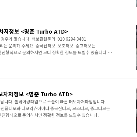
 E and SLK. 등에 장착이 되고 ECU세팅에 따라 각기 다른
, 200: 184 HP, 250: 204 HP). 이 엔진의 특성은 두가지로
효율적인 터보차저 엔진사진 터보차저 부착위치 ..
차저정보 <명준 Turbo ATD>
 경우가 많습니다. 터보관련문의: 010 6294 3481
는 문의해 주세요. 중국산터보, 모조터보, 중고터보는
엔진형식으로 문의하시면 보다 정확한 정보를 드릴수 있습니다.
 X1은 작고 럭셔리한 크로스오버 suv입니다. SUV를 좋아하는
차량입니다. 4종류의 차종이 수입이 되었습니다. 똑같은 엔진
력을 달리합니다. X1 18d 143 마력 4기통 터보 : 커먼레일방식에
4기통 터보: 피에조인젝트(1800 bar)를 채용하여 마력을 올림X1
터보차저정보 <명준 Turbo ATD>
 납니다. 볼베어링타입으로 스폴이 빠른 터보차저타입입니다.
1 정품신품터보와 터보엑츄에이터 중국산터보, 모조터보, 중고터보는
엔진형식으로 문의하시면 정확한 정보를 드릴수 있습니다.
보차저볼베어링의 손상으로 인한 오일누유현상과
엑츄에이터 구입은 문의, 재고유) Mercedes BENZ ML350
 최신형은 볼베어링방식터보입니다 볼베어링 우리나라에서 보통