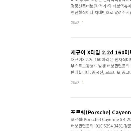
정품신품터보(파격가)와 터보엑츄에
엔진형식이나 차대번호로 알려주시면
GTD1752VRK 엔진형식 B47 동일터보사
더보기
(09/2014 — 06/2019) 3' F34 GT 
4' F32 (05/2014 — 02/2017) 4' 
4' ..
재규어 X타입 2.2d 160
재규어X 2.2d 160마력 은 전
부스트고장코드 발생 터보관련문의: 0
판매합니다. 중국산, 모조터보,중
하면 보다 자세한 정보를 제공합니다.
더보기
나는 차종입니다. 엑츄에이터 고장의
터보차저가 고장이 나면 미션쪽 고
이야기...) 터보차저가 방열판으로
있습니다. 전자식터보엑추레이터는 위에
포르쉐(Porsche) Cayen
포르쉐(Porsche) Cayenne 
터보관련문의: 010 6294 348