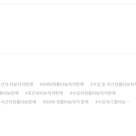
rcedes-Benz M-Class의 차량을 말합니다. 중간크기의 고급
지칭합니다.(..
국산차 터보차저판매
BMW정품터보차저판매
수입 및 국산정품터보차
품터보판매
포르쉐터보차저판매
수입차정품터보차저판매
및 국산차정품터보판매
BMW 정품터보차저 판매
수입차디젤터보
보차저판매
수입 및 국산차정품터보판매
정품터보차저판매
 국산차터보차저판매
아우디정품터보차저판매
수입 및 국산 정품터보
및 국산차정품터보차저판매
수입 및 국산차정품터보차저판매