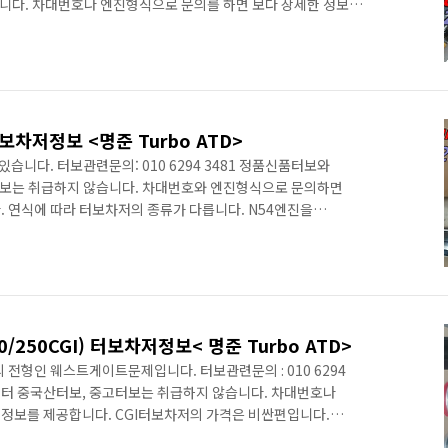
니다. 차대번호나 엔진형식으로 문의를 하면 보다 상세한 정보를
iesel Turbo 4.2 디젤엔진 터보고장수리정보입니다. 맵핑으로
로 신품터보로 교환하는 경우가 많습니다. 한쪽이 고장이면
orsche Cayenne S Diesel 스펙은 아래와 같습니다. 4.2-
2 hp (281 kW) 8-speed..
터보차저정보 <명준 Turbo ATD>
니다. 터보관련문의: 010 6294 3481 정품신품터보와
보는 취급하지 않습니다. 차대번호와 엔진형식으로 문의하면
. 연식에 따라 터보차저의 종류가 다릅니다. N54엔진을
착한 직열 6기통 가솔린엔진을 말합니다. (F07)이 처음 이
해 15%정도의 연비향상과 저매연 그리고 낮은 회전수에서
다. 참고로 BMW 가솔린엔진을 연도별로 나열하면 아래와
처음 데뷔 N55엔진을 다시 두가지로 나눌수 있습니다. 엔진에 따른
5 kW)..
00/250CGI) 터보차저정보< 명준 Turbo ATD>
전형인 웨스트게이트문제입니다. 터보관련문의 : 010 6294
터 중국산터보, 중고터보는 취급하지 않습니다. 차대번호나
정보를 제공합니다. CGI터보차저의 가격은 비싼편입니다.
 M271 EVO engine은 1.8 liter엔진으로 터보차저를 부착하고,