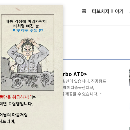
홈
터보차저 이야기
이터
3.0디젤 터보차저정보<명준 Turbo ATD>
는 터보엑츄에이터고장 및 오일누유에 고장원인이 있습니다. 진공펌프
0 6294 3481정품신품터보와 터보엑츄에이터중국산터보,
호로 문의을 하면 보다 상세한 정보를 제공할 수 있습니다.
22 Mercedes-Benz S-Class S 400dW223
dC257 Mercedes-Benz CLS 400dX167 Mercedes-Benz GLS
400dW213 Mercedes-Benz E-Class E 400dW463
0d동일엔진..