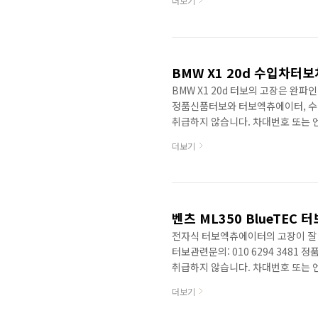
더보기
직접분사방식을 채용한 엔진입니다. C,
출력을 보입니다. (예로 180: 156 HP
요약할수 있습니다. 직접분사방식과 
BMW X1 20d 수입차터보
BMW X1 20d 터보의 고장은 완파인
정품신품터보와 터보엑츄에이터, 수리
취급하지 않습니다. 차대번호 또는 
BMW X1 20d 터보차저정보입니다.
더보기
젊은 남성이나 여성분들이 선호하는 
(N47D20) 배기량(1995cc)에 출
터보차저X1 20d 177/184 마력 
23d 2..
벤츠 ML350 BlueTEC 
전자식 터보엑츄에이터의 고장이 잘
터보관련문의: 010 6294 348
취급하지 않습니다. 차대번호 또는 
터보차저의 고장은 일반적으로 터
더보기
전자식엑츄에이터의 고장입니다. (정품 
BlueTEC 터보고장정보입니다.