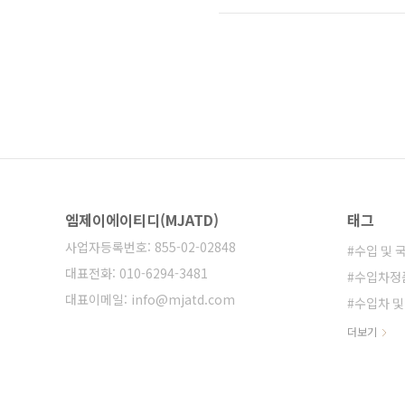
ML로 지칭하는 차량은 공식상으로 Me
크로스오버 스포츠 유틸리티 차량을 
엠제이에이티디(MJATD)
태그
사업자등록번호: 855-02-02848
수입 및 
대표전화: 010-6294-3481
수입차정
대표이메일: info@mjatd.com
수입차 
수입차터
더보기
수입 및
수입차 