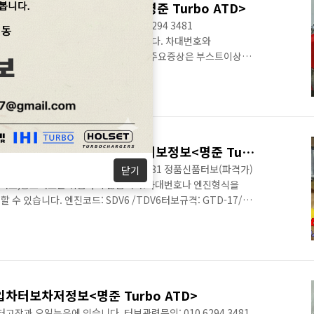
 1.6TDI 엔진 터보차저정보<명준 Turbo ATD>
 있습니다. 터보관련문의: 010 6294 3481
산터보, 중고터보는 취급하지 않습니다. 차대번호와
 정보를 제공해 드립니다. 터보고장의 주요증상은 부스트이상과
E, CLHA, CLHB, CRKA, CRKB / Euro6 터보차저규격:
 동일터보차저 장착차종 VW Golf VII 5G1 1.6 TDI 4motion
1 KW, 110 PS Audi A3 8V1 1.6 TDI 2013 / 09-2016 / 12
c..
레인지로버 3.0디젤 SDV6 294/306/340마력 수입차터보정보<명준 Turbo ATD>
합니다.터보관련문의: 010 6294 3481 정품신품터보(파격가)
닫기
터보,중고터보는 취급하지 않습니다.차대번호나 엔진형식을
수 있습니다. 엔진코드: SDV6 /TDV6터보규격: GTD-17/
격이 다릅니다. 메인터보가 3종류입니다.)장착차종:LAND
0 TD 4x4 LAND ROVER RANGE ROVER IV (L322) 3.0 D
V (L322) 3.0 D Hybrid 4x4 LAND ROVER RANGE ROVER
 수입차터보차저정보<명준 Turbo ATD>
과 오일누유에 있습니다. 터보관련문의: 010 6294 3481