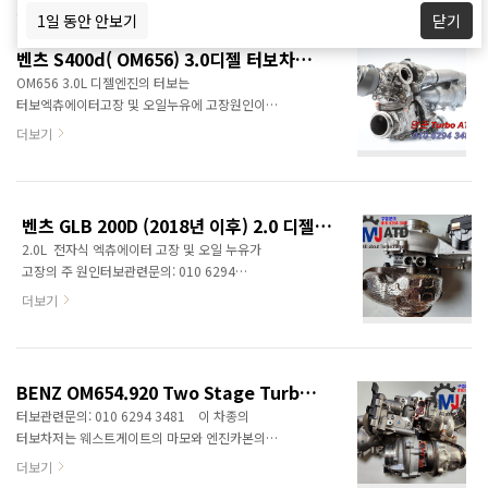
취급하지 않습니다. 차대번호나 엔진형식으로
in)Stroke, mm92.0 mm (3.62 in)Displace..
1일 동안 안보기
닫기
문의하면 보다 상세한 정보를 제공할 수 있습니다.
터보차저의 위치는 좌우 한쌍이 엔진좌우 하단에
벤츠 S400d( OM656) 3.0디젤 터보차저정보<명준 Turbo ATD>
부착 터보차저의 고장은 대부분 웨스트게이트의
OM656 3.0L 디젤엔진의 터보는
마모로 인한 떨림소리가 나는 현상입니다.
터보엑츄에이터고장 및 오일누유에 고장원인이
그리고부스트관련은 아래와 같은 이슈가
있습니다. 진공펌프 이슈가 있습니다.
더보기
있습니다. PCV Valve Issues: increased oil
터보관련문의: 010 6294 3481정품신품터보와
consumption, vacuum leaks, and rough
터보엑츄에이터중국산터보, 중고터보는 취급하지
idling 웨스트게이트의 마모 부분로 인한
않습니다.차대번호로 문의을 하면 보다 상세한
부스트관련코드 발생 경기도 광주 소재
정보를 제공할 수 있습니다. 신형
DS모터스에서 보낸 동영상..
벤츠 GLB 200D (2018년 이후) 2.0 디젤 터보차저정보 <명준 Turbo ATD>
직렬6기통엔진입니다. 국내장착차종W222
2.0L 전자식 엑츄에이터 고장 및 오일 누유가
Mercedes-Benz S-Class S 400dW223
고장의 주 원인터보관련문의: 010 6294
Mercedes-Benz S-Class S 400dC257
3481 정품신품터보와
Mercedes-Benz CLS 400dX167 Mercedes-
더보기
터보엑츄에이터중국산터보, 모조터보, 중고터보는
Benz GLS 400dV167 Mercedes-Benz GLE
취급하지 않습니다.차대번호 또는 엔진형식으로
400dW213 Mercedes-Benz E-Class E
문의하시면 정확한 정보를 드릴수
400dW463 Mercedes-Benz G-Class G
있습니다. Engine type - Number of cylinders :
400d동일엔진..
BENZ OM654.920 Two Stage Turbocharger 디젤 4기통 수입차터보고장정보<명준 Turbo ATD>
Inline 4Engine Code : OM 654 D 20 SCRFuel
터보관련문의: 010 6294 3481 이 차종의
type : DieselFuel System : Direct
터보차저는 웨스트게이트의 마모와 엔진카본의
Injection.Engine Alignment :
축적으로 인한 터보부품의 고장. 정품신품터보와
더보기
TransverseEngine Position : FrontEngine
터보엑츄에이터중국산터보, 모조터보, 중고터보는