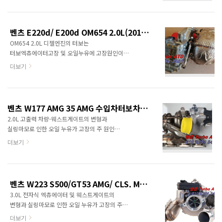
displacement : 1950 cm3 / 119 cu-inBore x
취급하지 않습니다.차대번호나 엔진형식으로
Stroke : 82.0 x 92.3 mmNumber of..
문의하면 보다 상세한 정보를 제공할 수
있습니다.Engine Displacement: 2.0 L
벤츠 E220d/ E200d OM654 2.0L(2016년식이후) 194마력 터보차저정보<명준 Turbo ATD>
(1,992 cc) Cylinders: 4195 kW (261 hp) at
OM654 2.0L 디젤엔진의 터보는
4,200 rpm 동일터보차저 장착차종 W205
터보엑츄에이터고장 및 오일누유에 고장원인이
Mercedes C-Class 300d/ 300deW213
있습니다. 터보관련문의: 010 6294 3481
Mercedes E-Class 300d/ 300deX253
더보기
정품신품터보와 터보엑츄에이터 중국산터보,
Mercedes GLC 300d/300deW167 Mercedes
중고터보는 취급하지 않습니다. 차대번호로
GLE 300d/ 350deW206 Mercedes C-class
문의을 하면 보다 상세한 정보를 제공할 수
300..
있습니다. OM654 2.0L turbodiesel engine은
벤츠 W177 AMG 35 AMG 수입차터보차저정보 <명준Turbo ATD>
벤츠디젤엔진 최초로 완전히 aluminium으로
2.0L 고출력 차량-웨스트게이트의 변형과
제작된 four-cylinder engine입니다. GLC 220d
실링마모로 인한 오일 누유가 고장의 주 원인
등 2016년도부터 신형 벤츠디젤엔진에
터보관련문의: 010 6294 3481
더보기
장착됩니다. 이전의 OM651엔진대비 출력은14
정품신품터보차저 판매, 터보엑츄에이터
hp올리고, 엔진무게는 17% 가벼워지고
(중국산터보, 모조터보, 중고터보는 취급하지
연비효율은 13% 좋아졌습니다. 소음과 진동이
않습니다.) 차대번호 또는 엔진형식으로
이전 보다 대폭 감소하였습니다. 폭스바겐 사태의
문의하시면 정확한 정보를 드릴수 있습니다.
영향으로 이전의 실험실에서 행하였던 비현실적인
벤츠 W223 S500/GT53 AMG/ CLS. M256 직렬6기통 가솔린 터보차저정보 <명준 Turbo ATD>
터보차저규격: TD04L 계열 엔진형식: M264 E20
연비..
3.0L 전자식 엑츄에이터 및 웨스트게이트의
DEH LA 엔진스펙 트원스크롤터보의 특성을
변형과 실링마모로 인한 오일 누유가 고장의 주
보여주는 사진 터보사진
원인 터보관련문의: 010 6294 3481
더보기