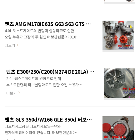
정품신품터보와 터보엑츄에이터 중국산터보,
모조터보, 중고터보는 취급하지 않습니다.
차대번호 또는 엔진형식으로 문의하시면 정확한
정보를 드릴수 있습니다. 엔진형식: M256
벤츠 AMG M178(E63S G63 S63 GTS GT63s) 가솔린 터보차저정보 <명준Turbo ATD>
엔진스펙: 2가지로 나누어집니다.
4.0L 웨스트게이트의 변형과 실링마모로 인한
전자식터보차저를 이용하여 터보랙을 없애고
오일 누유가 고장의 주 원인 터보관련문의: 010
출력을 보강합니다. 터보차저사진
6294 3481 정품신품터보와 터보엑츄에이터
더보기
중국산터보, 모조터보, 중고터보는 취급하지
않습니다. 차대번호 또는 엔진형식으로
문의하시면 정확한 정보를 드릴수 있습니다.
엔진형식: AMG M178 G 63 AMG® Base 4.0L V8
벤츠 E300/250/C200(M274 DE20LA) 4기통 가솔린 터보차저정보 <명준Turbo ATD>
- Gas E 63 AMG® S 4Matic® 4.0L V8 - Gas S
2.0L 웨스트게이트의 변형으로 인해
63 AMG® 4Matic® 4.0L V8 - Gas 엔진스펙
부스트관련과 터보실링마모로 인한 오일 누유가
Cylinder arrangement V8 Cylinder angle 90°
고장의 주 원인 터보관련문의: 010 6294 3481
Valves per cylinder 4 Displacement 3982 cc
더보기
정품신품터보와 터보엑츄에이터 중국산터보,
Bore x stroke 83.0 x 92.0 mm Cylinder
모조터보, 중고터보는 취급하지 않습니다.
spacing 90..
차대번호 또는 엔진형식으로 문의하시면 정확한
정보를 드릴수 있습니다. 엔진형식: M274 DE20
벤츠 GLS 350d/W166 GLE 350d 터보차저정보<명준 Turbo ATD>
LA M274엔진 : M270의 세로배치형 다운사이징
터보차저고장은 터보차저오일누유와
엔진으로 터보차저 및 직분사 적용. 동일엔진으로
전자식엑츄에이터에 있습니다. 터보관련문의:
차종에 따라 출력을 달리합니다. 181 hp: 5,500
010 6294 3481 정품신품터보와 터보엑츄에이터