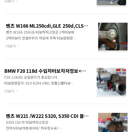
더보기
rpm /300 N⋅m: 1,200–4,000 rpm 2013–
중국산터보, 중고터보는 취급하지 않습니다.
2016 W212 E200 2013–2016 X204 GLK200
차대번호와 엔진형식으로 문의하면 보다 정확한
2014–2018 W205 C200 2015–present R172
정보를 제공해 드립니다. 정품
SLK200 2016–present W..
전자식엑츄에이터는 별도문의 터보차저규격:
벤츠 W166 ML250cdi,GLE 250d,CLS250d 터보차저정보<명준 Turbo ATD>
GTB2056VKLR 엔진형식: OM 642.826
벤츠 W166 250cdi 터보차저고장은 1차터보와
동일터보 장착차종 W213 E 350 D 2987 ccm,
2차터보의 연결부위의 마모에 주목 터보관련문의:
190 KW, 258 PS GLC 350 D 4matic 2987
010 6294 3481 정품신품터보와 터보엑츄에이터
ccm, 190 KW, 258 PS GLE 350 D 4matic
더보기
중국산터보, 중고터보는 취급하지 않습니다.
2987 ccm, 190 KW, 258 PS GLS 350 D
차대번호와 엔진형식으로 문의하면 보다 정확한
4matic 2987 ccm, 190 KW, 258 PS GLS350
정보를 제공해 드립니다. 터보차저규격:
D 4matic 2987 ccm, 190 KW, ..
KP35(저압터보) + K04 R2S (고압터보)
BMW F20 118d 수입차터보차저정보<명준 Turbo ATD>
엔진형식: OM.651.960 대상차종: GLE 250 d
F20 118d는 오일관리가 중요합니다.
(166.006) 204마력 ML 250 CDI / BlueTEC 4-
터보관련문의: 010 6294 3481 정품신품터보
matic (166.004, 166.003) 204마력 CLS 250
(파격가)와 터보엑츄에이터 중국산터보, 모조터보,
더보기
CDI(218.303) OM.651엔진계열에 부착된
중고터보는 취급하지 않습니다. 차대번호나
연차터보중에 가장 나중에 최신의
엔진형식을 알려주시면 보다 상세한 정보를
터보차저입니다. 이전 터보차저와 규격은
제공할 수 있습니다. 엔진형식: N47N 150마력/
동일하나 부품과 터보차저모양이 변화가
32.7토크 터보차저 규격: RHV4-T39
있습니다. GLE는 2..
벤츠 W221 /W222 S320, S350 CDI 블루텍/블루이피션시 수입차터보차저정보 <명준 Turbo ATD>
터보차저사진
S350 CDI 의 터보차저고장은
전자식터보엑츄에이터/ 하우징누유/