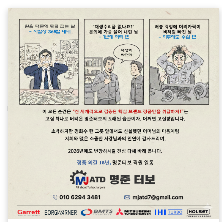
본문 바로가기
벤츠정품터보차저판매
BENZ AMG CLS53 3.0L M256.930 직렬 가솔린 6기통 차량 터보차저 정보<명준 Turbo ATD>
M256 3.0L 직렬가솔린엔진의 터보차저는 터보
엑츄에이터 고장 및 오일누유가 주 고장
원인입니다. 터보관련문의: 010 6294
더보기
3481정품신품터보와 터보엑츄에이터중국산터보,
중고터보는 취급하지 않습니다.차대번호로 문의을
하면 보다 상세한 정보를 제공할 수 있습니다.
Cylinder block materialAluminum Cylinder
BENZ S400/450/CLS400 가솔린 6기통 수입차터보고장정보<명준 Turbo ATD>
head materialAluminumFuel
터보관련문의: 010 6294 3481 이 차종의
typeGasolineFuel systemDirect
터보차저는 웨스트게이트의 마모로 인한
InjectionConfigurationInlineNumber of
부스트관련 고장코드 발생. 정품신품터보와
cylinders6Valves per cylinder4Valvetrain
더보기
터보엑츄에이터중국산터보, 모조터보, 중고터보는
layoutDOHCBore, mm83.0 mm (3.27