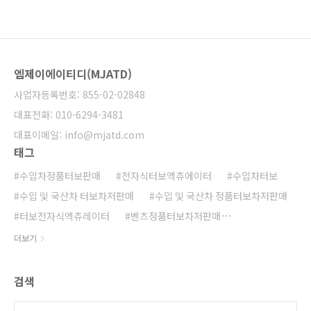
좋아지고 배출가스의 양을 획기적으로 줄이게
됩니다. 장착차종: W204 C 350 CDI 2011/06-
2987 ccm, 195 KW, 265 PS C218 CLS 350
CDI 2011/01- 2987 ccm, 195 KW, 265 PS
W212 E 350 CDI 2011/03- 2987 cc..
엠제이에이티디(MJATD)
사업자등록번호: 855-02-02848
대표전화: 010-6294-3481
대표이메일: info@mjatd.com
태그
수입차정품터보판매
전자식터보엑츄에이터
수입차터보
수입 및 국산차 터보차저판매
수입 및 국산차 정품터보차저판매
터보전자식엑츄레이터
벤츠정품터보차저판매
수입차터보차저판매
수입차 및 국산차정품터보판매
더보기
수입 및 국산차정품터보판매
수입 및 국산차정품터보차저 판매
정품터보차저판매
수입차정품터보차저판매
검색
BMW 정품터보차저 판매
아우디정품터보차저판매