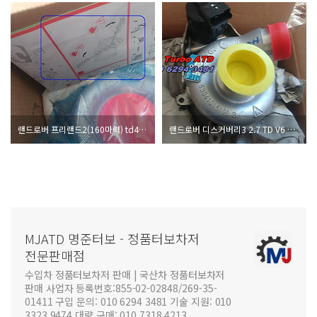
랜드로버 프리랜드2(160마력) td4수입차터보차저정보 <명준 Turbo ATD>
랜드로버 디스커버리3 2.7 TD V6 터보차저정보 <명준 Turbo ATD>
MJATD 명준터보 - 정품터보차저
전문판매점
수입차 정품터보차저 판매 | 국산차 정품터보차저
판매 사업자 등록번호:855-02-02848/269-35-
01411 구입 문의: 010 6294 3481 기술 지원: 010
3323 9474 대량 구매: 010 7318 4213