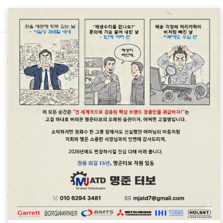
본문 바로가기
차종별 터보차저 정보/랜드로버 Land Rover
랜드로버 Freelander2 SD4 190마력
터보차저정보 <명준 Turbo ATD>
명준 Turbo ATD
2020. 6. 11. 10:04
랜드로버 Freelander2 SD4 190마력 터보의 고장은 전자식
엑츄에이터에 초점을 맞추면 됩니다.
터보문의:010 6294 3481
정품신품터보(파격가)와 정품터보엑츄에이터 판매합니다.