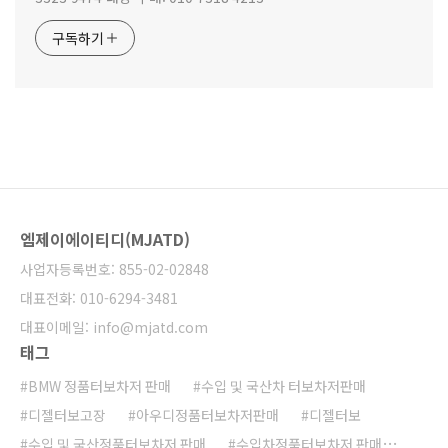
구독하기
엠제이에이티디(MJATD)
사업자등록번호: 855-02-02848
대표전화: 010-6294-3481
대표이메일: info@mjatd.com
태그
BMW 정품터보차저 판매
수입 및 국산차 터보차저판매
디젤터보고장
아우디정품터보차저판매
디젤터보
수입 및 국산정품터보차저 판매
수입차정품터보차저 판매