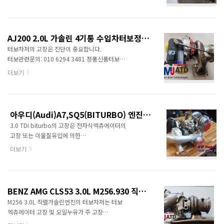
취급하지 않습니다.차대번호로 문의을 하면 보다
1997 ccm, 150 KW, 204 PS Land Rover
상세한 정보를 제공할 수 있습니다. 1) 엔진형식
Discovery Sport 2020/07-2025/12 L5..
B46B20O1 2) 이 차종에 자주 나타나는
고장들입니다.Coolant LeaksOil Leaks: 특히 oil
AJ200 2.0L 가솔린 4기통 수입차터보정보<명준 Turbo ATD>
filter housing gasket Turbocharger
터보차저의 고장은 진단이 중요합니다.
Problems: wastegate rattling/ turbo
터보관련문의: 010 6294 3481 정품신품터보
lagVANOS Solenoid IssuesMotor Mounts 3)
(파격가)와 터보엑츄에이터중국산터보, 모조터보,
더보기
터보차저 사진
중고터보는 취급하지 않습니다.차대번호나
엔진형식을 알려주시면 보다 상세한 정보를
제공할 수 있습니다.엔진사양Applicable
modelsDiscovery SportDiscovery
아우디(Audi)A7,SQ5(BITURBO) 엔진 3.0 TDI 터보차저정보<명준 Turbo ATD>
SportEngine Type2.0T gasoline engine2.0T
3.0 TDI biturbo의 고장은 전자식엑츄에이터의
gasoline engine+48V mild hybrid
고장 또는 이물질유입에 의한
systemMaximum Power（Ps/kW)Low
임펠라손상터보관련문의: 010 6294 3481
power: 200/147High power: 241/177Low
더보기
정품신품터보와 터보엑츄에이터중국산터보,
power: 200/147High power:
모조터보, 중고터보는 취급하지 않습니다.
249/183Maximum power speed（rpm）
엔진형식과 차대번호로 문의를 하면 보다 상세한
5500-Peak Torque(N·m/rpm)..
정보를 제공할 수 있습니다.
BENZ AMG CLS53 3.0L M256.930 직렬 가솔린 6기통 차량 터보차저 정보<명준 Turbo ATD>
전자식엑츄에이터정품판매(재고유 별도 문의)
M256 3.0L 직렬가솔린엔진의 터보차저는 터보
중국산은 듀티값으로 작동, 오바부스터의
엑츄에이터 고장 및 오일누유가 주 고장
방지기능이 없습니다. 터보본체고장 및
원인입니다. 터보관련문의: 010 6294