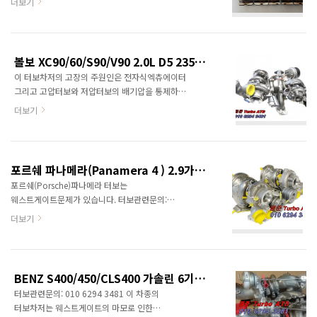
더보기
엔진고장으로 이어집니다. 아래가
3481정품신품터보와 터보엑츄에이터중국산터보,
정품엑츄에이터정품엑츄에이터 웜기어는
중고터보는 취급하지 않습니다.차대번호로 문의을
금속체입니다.터보차저규격: GT30(LP터보) +
하면 보다 상세한 정보를 제공할 수 있습니다.
GTB17(HP터보) ,2967ccm 230kw
Cylinder block materialAluminum Cylinder
313Ps엔진형식: CGQB, CVUB, CVUC (Euro 5
볼보 XC90/60/S90/V90 2.0L D5 235마력(VEA)터보정보<명준 Turbo ATD>
head materialAluminumFuel
대응) 신형: CVUA, CVUC, CVUB 장착차종AUDI
이 터보차저의 고장의 주원인은 전자식엑츄에이터
typeGasolineFuel systemDirect
A7 ..
그리고 고압터보와 저압터보의 배기압을 통제하는
InjectionConfigurationInlineNumber of
엑츄에이터의 연결부분의 마모로
cylinders6Valves per cylinder4Valvetrain
더보기
부스트관련코드가 발생하는 경우와 맵핑으로 인한
layoutDOHCBore, mm83.0 mm (3.27
파손이 많습니다.터보관련문의: 010 6294
in)Stroke, mm92.0 mm (3.62 in)Displace..
3481정품신품터보차저,
터보엑츄에이터중국산터보, 모조터보, 중고터보는
포르쉐 파나메라(Panamera 4 ) 2.9가솔린 터보차저정보<명준 Turbo ATD>
취급하지 않습니다.볼보 D5(235마력)
포르쉐(Porsche)파나메라 터보는
터보차저대상차종 2014년 이후 볼보 D5(디젤)
웨스트게이트문제가 있습니다. 터보관련문의:
전차종 규격: R2S B01/ B03 twin turbocharger
010 6294 3481 정품신품터보와
더보기
엔진사진 전자식제어 엑츄에이터 배선이 매우
터보엑츄에이터중국산터보, 모조터보, 중고터보는
복잡합니다. 터보차저는 엔진의 뒷쪽에 부착이
취급하지 않습니다.차대번호나 엔진형식으로
됩니다. 아래 3장은 파워펄스 작동사진-
문의하면 보다 상세한 정보를 제공할 수 있습니다.
초반가속시 압축공기를 실린더에 미리 공급하는
차종: Porsche Panamera
기능 터보차저사진 아래는 전자식엑츄에이터
BENZ S400/450/CLS400 가솔린 6기통 수입차터보고장정보<명준 Turbo ATD>
4엔진제원Displacement2,894 ccPower
(정품 별도판매) 부품도
터보관련문의: 010 6294 3481 이 차종의
(kW)247 kWPower (PS)336 PSRPM range
터보차저는 웨스트게이트의 마모로 인한
maximum power5,400 - 6,400