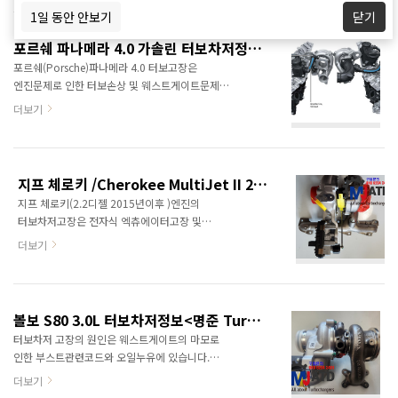
모조터보,중고터보는 취급하지 않습니다.
SUVVWTIGUAN ALLSPACE (BW2, BJ2) 2.0
1일 동안 안보기
닫기
엔진형식이나차대번호로 문의를 하는 것이 빠르고
TDI 4motion 06.2017- 110..
정확하게 정보를 제공할 수 있습니다.
포르쉐 파나메라 4.0 가솔린 터보차저정보<명준 Turbo ATD>
터보장착차종Audi A4 Avant 2018/12-2019/10
포르쉐(Porsche)파나메라 4.0 터보고장은
8W5, 8WD 35 TFSI Mild Hybrid 1984 ccm,
엔진문제로 인한 터보손상 및 웨스트게이트문제가
110 KW, 150 PS Audi A4 Avant 2020/06-
있습니다. 터보관련문의: 010 6294 3481
더보기
2025/12 8W5, 8WD 40 TFSI Mild Hybrid
정품신품터보와 터보엑츄에이터중국산터보,
quattro 1984 ccm, 150 KW, 204 PS Audi A5
모조터보, 중고터보는 취급하지 않습니다.
2020/06-2025/12 F57, F5E 35 TFSI Mild Hy..
차대번호나 엔진형식으로 문의하면 보다 상세한
정보를 제공할 수 있습니다. 차종: Porsche
지프 체로키 /Cherokee MultiJet II 2.2 디젤 수입차터보차저정보 <명준 Turbo ATD>
Panamera 동일터보차저 장착차량Lamborghini
지프 체로키(2.2디젤 2015년이후 )엔진의
UrusBentley Bentayga ContinentalAudi RS6
터보차저고장은 전자식 엑츄에이터고장 및
RS7 SQ7 RSQ8 S8 A8Porsche Panamera
오일누유에 있습니다. 터보관련문의: 010 6294
Sport Turismo 참고사진터보차저 사진 아래는
더보기
3481정품신품터보(파격가)와
부품도
정품터보엑츄에이터 판매합니다.중국산,
모조터보,중고터보는 취급하지 않습니다.
차대번호나 엔진형식으로 문의를 하면 보다
볼보 S80 3.0L 터보차저정보<명준 Turbo ATD>
상세한 정보를 제공합니다. 터보본체보다는
터보차저 고장의 원인은 웨스트게이트의 마모로
전자식 엑추에이터관련고장이 빈번합니다
인한 부스트관련코드와 오일누유에 있습니다.
(엔진경고등이 들어오며서 출력제한) Engine:
터보관련문의: 010 6294
더보기
2.2L MultiJet II Turbo Diesel (2184 cc)Power:
3481정품신품터보차저,