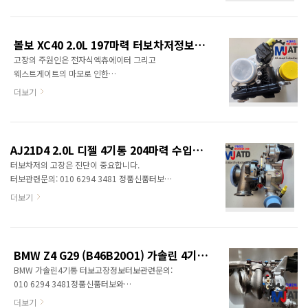
200 PS / 197 bhp / 147 kW @ 3,500
터보엑츄에이터중국산터보, 모조터보, 중고터보는
rpmTorque: 440 Nm / 325 lb-ft @ 2,500
취급하지 않습니다. 터보차저규격: K16
rpmTransmission: 9-speed Automatic
차량스펙Engine TypeInline 6-cylinder, 24-
(948TE) 터보차저사진
볼보 XC40 2.0L 197마력 터보차저정보<명준 Turbo ATD>
valve, DOHC, Turbocharged
고장의 주원인은 전자식엑츄에이터 그리고
PetrolDisplacement2,953 cc (3.0 L)Bore x
웨스트게이트의 마모로 인한
Stroke82 mm x 93.2 mm (3.23 in x 3.67
부스트관련코드입니다.터보관련문의: 010 6294
in)Compression Ratio9.3:1Fuel
더보기
3481정품신품터보차저,
HandlingIntake Manifold Injection / Port
터보엑츄에이터중국산터보, 모조터보, 중고터보는
InjectionCoolingWater-cooledOiling
취급하지 않습니다. 터보차저규격: k03
SystemWet Sump 장착터보 ..
차량스펙Engine CodeB420T6Power
AJ21D4 2.0L 디젤 4기통 204마력 수입차터보정보<명준 Turbo ATD>
Output197 hp (145 kW) at 4800–5400
터보차저의 고장은 진단이 중요합니다.
rpmTorque300 Nm (221 lb-ft) at 1500–4200
터보관련문의: 010 6294 3481 정품신품터보
rpmDisplacement1969 cc (1.9 L)Cylinders4,
(파격가)와 터보엑츄에이터중국산터보, 모조터보,
더보기
in-line configurationBore x Stroke82 mm x
중고터보는 취급하지 않습니다.차대번호나
93.2 mmValves16 valves (4 per
엔진형식을 알려주시면 보다 상세한 정보를
cylinder)AspirationTurbocharged (with
제공할 수 있습니다. 동일터보 장착차량Jaguar F-
intercooler)Fu..
Pace 2020/10-2025/12 X761 2.0 D200
BMW Z4 G29 (B46B20O1) 가솔린 4기통 터보차저정보<명준Turbo ATD>
mHEV 1997 ccm, 150 KW, 204 PSJaguar XE
BMW 가솔린4기통 터보고장정보터보관련문의:
2020/11-2025/12 X760 2.0 D200 mHEV
010 6294 3481정품신품터보와
1997 ccm, 150 KW, 204 PS Jaguar XF
터보엑츄에이터중국산터보, 모조터보, 중고터보는
2020/11-2025/12 X260 2.0 D200 mHEV
더보기