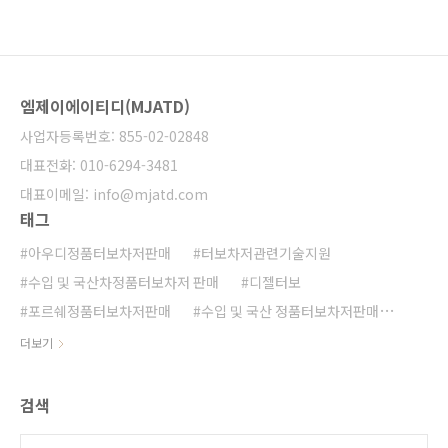
Mercedes-Benz S-Class S 400dC257
Mercedes-Benz CLS 400dX167 Mercedes-
Benz GLS 400dV167 Mercedes-Benz GLE
400dW213 Mercedes-Benz E-Class E
400dW463 Mercedes-Benz G-Class G
엠제이에이티디(MJATD)
400d동일엔진..
사업자등록번호: 855-02-02848
대표전화: 010-6294-3481
대표이메일: info@mjatd.com
태그
아우디정품터보차저판매
터보차저관련기술지원
수입 및 국산차정품터보차저 판매
디젤터보
포르쉐정품터보차저판매
수입 및 국산 정품터보차저판매
수입 및 국산차정품터보판매
수입 및 국산차 정품터보차저판매
더보기
디젤터보고장
터보전자식 엑추레이터
벤츠정품터보차저판매
BMW 정품터보차저 판매
검색
수입 및 국산정품터보차저 판매
수입차 및 국산차정품터보판매