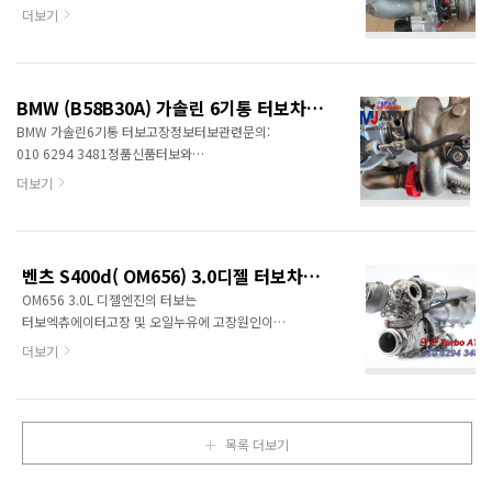
부스트관련 고장코드 발생. 정품신품터보와
r/minMaximum engine speed6,800
더보기
터보엑츄에이터중국산터보, 모조터보, 중고터보는
r/minMax. torque45.9 kg·mRPM range
취급하지 않습니다. 차대번호나 엔진형식으로
maximum torque1,800 - 5,000 r/min
문의하면 보다 상세한 정보를 제공할 수 있습니다.
동일터보차저 장착차량AudiA4 RS4 10.2017 -
터보차저의 위치는 좌우 한쌍이 엔진좌우 하단에
09.20..
BMW (B58B30A) 가솔린 6기통 터보차저정보<명준Turbo ATD>
부착 터보차저의 고장은 대부분 웨스트게이트의
BMW 가솔린6기통 터보고장정보터보관련문의:
마모로 인한 떨림소리가 나는 현상입니다.
010 6294 3481정품신품터보와
그리고부스트관련은 아래와 같은 이슈가
터보엑츄에이터중국산터보, 모조터보, 중고터보는
더보기
있습니다. PCV Valve Issues: increased oil
취급하지 않습니다.차대번호로 문의을 하면 보다
consumption, vacuum leaks, and rough
상세한 정보를 제공할 수 있습니다. 1) 엔진형식
idling 웨스트게이트의 마모 부분로 인한
B58B30A 2) 터보차저 제조사 : BMTS-
부스트관련코드 발생 경기도 광주 소재
Technology 동일 터보차저 장착 차종1' F20 LCI
DS모터스에서 보낸 동영상..
벤츠 S400d( OM656) 3.0디젤 터보차저정보<명준 Turbo ATD>
(09/2015 — 06/2019)1' F21 LCI
OM656 3.0L 디젤엔진의 터보는
(09/2015 — 06/2019)2' F22 (09/2015 —
터보엑츄에이터고장 및 오일누유에 고장원인이
06/2017)2' F22 LCI (09/2016 —
있습니다. 진공펌프 이슈가 있습니다.
12/2019)2' F23 (09/2015 — 06/2017)2'
더보기
터보관련문의: 010 6294 3481정품신품터보와
F23 LCI (10/2016 — 12/2019)3' F30 LCI
터보엑츄에이터중국산터보, 중고터보는 취급하지
(10/2014 — 10/2018)3..
않습니다.차대번호로 문의을 하면 보다 상세한
정보를 제공할 수 있습니다. 신형
목록 더보기
직렬6기통엔진입니다. 국내장착차종W222
Mercedes-Benz S-Class S 400dW223