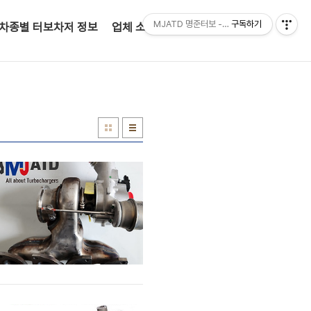
MJATD 명준터보 - 정품터보차저 전문판매점
구독하기
차종별 터보차저 정보
업체 소개(인사말)
고객 문의
전화문의