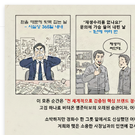
본문 바로가기
수입 및 국산차터
Volvo S90 T5 터보차저
Volvo 2.0 GTDi 터보는 배기하
정품신품터보(파격가)와 정품터보엑
않습니다. 엔진형식과 차대번호로 문
Volvo S60 2.0l 4 cylinder Turbo
더보기
2.0l 4 cylinder Turbo Volvo V90
cylinder Turbo Volvo XC60 2.0l 