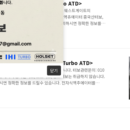
 수입차터보차저정보<명준 Turbo ATD>
 터보고장은 일반적인 가솔린터보와 마찬가지로 웨스트게이트의
10 6294 3481 정품신품터보와 터보엑츄에이터 중국산터보,
습니다. 차대번호 또는 엔진형식으로 문의하시면 정확한 정보를
 따라서 터보를 달리합니다. 대체적으로 GT17 low-pressure
r, Arc models 터보의 내구성이 상당히 약한 편에 속합니다.
. Engine: B235E,R Capacity: 2290 ccm Power:
h-output turbo(..
TIC 수입차터보차저정보<명준 Turbo ATD>
저는 전자식엑츄에이터의 고장코드를 동반합니다. 터보관련문의: 010
닫기
보엑츄에이터 중국산터보, 모조터보, 중고터보는 취급하지 않습니다.
시면 정확한 정보를 드릴수 있습니다. 전자식엑추에이터를
번한 편입니다. ML 420 CDI 4MATIC은 다양한 장비를
our-wheel drive Seven-stage 7G-TRONIC automatic
T, direct-shift action with steering wheel gearshift