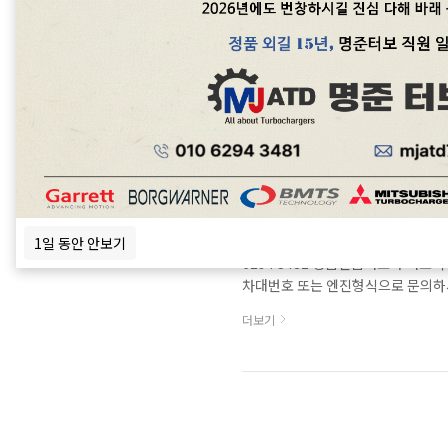
사브(SAAB) 9-5 2.3T
사브(SAAB) 9-3,5 (2.3T)
마모문제와 오일누유 터보관련문의: 0
모조터보, 중고터보는 취급하지 않
드릴수 있습니다. 사브2.3T는 출력에
더보기
turbo(저압터보) - 2.3t Linea
15만키로 전후로 터보고장이 빈번한 편입니다
170 HP Power: 185 HP TD04 hig
벤츠 ML 420 CDI 4MA
BENZ ML 420 CDI의 터보차
1일 동안 안보기
6294 3481 정품신품터보와 터
차대번호 또는 엔진형식으로 문의하
부착한 터보입니다. 엑츄에이터고장이 빈
더보기
갖추었는데요. 4MATIC permanent f
transmission with DIRECT SELEC
buttons and a selecto..