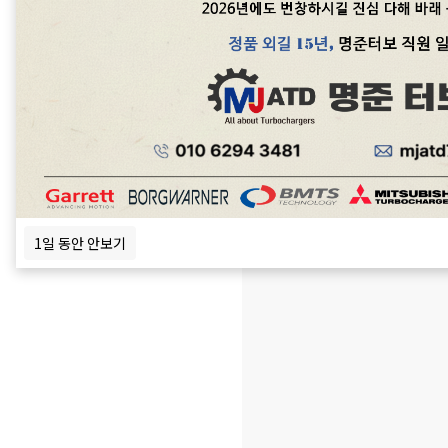
정품신품터보와 터보엑츄에이
중국산터보, 중고터보는 취급하
1일 동안 안보기