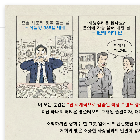
본문 바로가기
차종별 터보차저 정보/폭스바겐 Vol
폭스바겐 제타(Jett
명준 Turbo ATD
2020. 9. 1. 14:29
2.0 TDI 터보의 고장은 오
터보관련문의 : 010 6294 348