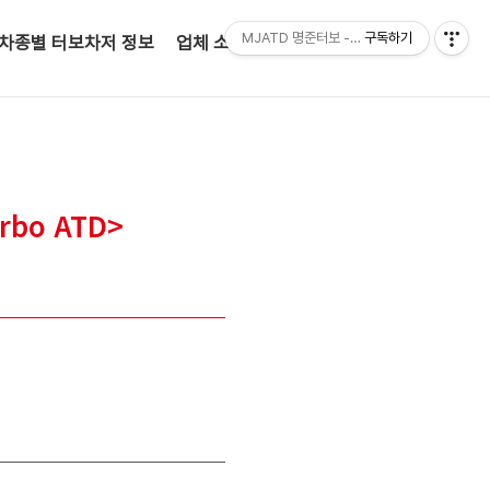
MJATD 명준터보 - 정품터보차저 전문판매점
구독하기
차종별 터보차저 정보
업체 소개(인사말)
고객 문의
bo ATD>