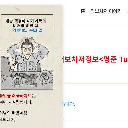
홈
터보차저 이야기
kswagen
a) 2.0 TDI 수입차터보차저정보<명준 Tur
일펌프의 육각사프트마모와 관련이 있습니다.
1