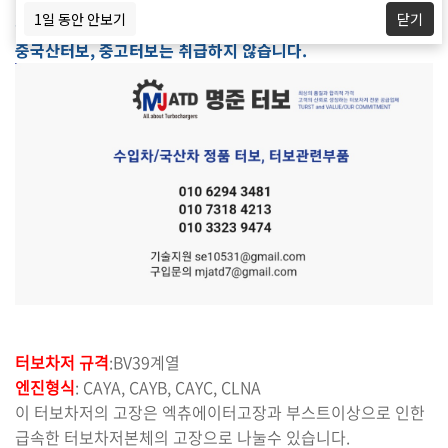
폭스바겐 폴로 1.6 L 디젤엔진터보고장 정보입니다.
1일 동안 안보기
닫기
정품신품터보와 터보엑츄에이터,
중국산터보, 중고터보는 취급하지 않습니다.
터보차저 규격
:BV39계열
엔진형식
: CAYA, CAYB, CAYC, CLNA
이 터보차저의 고장은 엑츄에이터고장과 부스트이상으로 인한
급속한 터보차저본체의 고장으로 나눌수 있습니다.