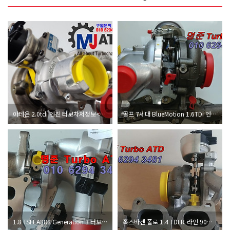
아테온 2.0tdi 엔진 터보차저정보<명준 Turbo ATD>
골프 7세대 BlueMotion 1.6TDI 엔진 터보차저정보<명준 Turbo ATD>
1.8 TSI EA888 Generation 3 터보차저정보<명준 Turbo ATD>
폭스바겐 폴로 1.4 TDI R-라인 90마력 터보차저정보<명준 Turbo ATD>