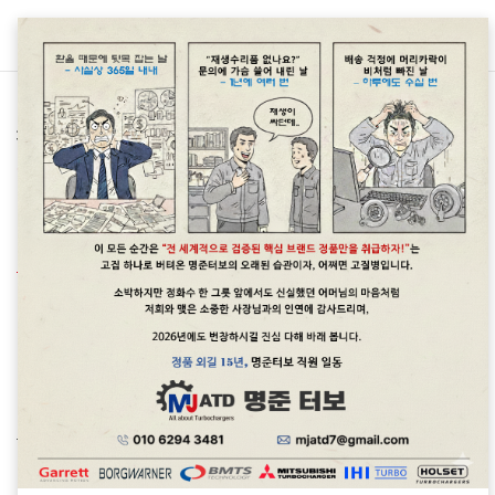
본문 바로가기
차종별 터보차저 정보/폭스바겐 Volkswagen
폭스바겐 폴로(Polo) 1.6tdi 터보차저정보<
명준 Turbo ATD>
명준 Turbo ATD
2023. 2. 12. 09:28
폭스바겐 폴로(Polo) 1.6tdi 터보는 완파가 되는 경우가 많습
니다. 오일관리문제
터보관련문의: 010 6294 3481