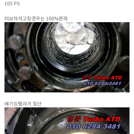
105 PS
터보차저고장경우는 100%완파
배기임펠라가 절단