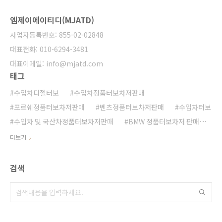
엠제이에이티디(MJATD)
사업자등록번호: 855-02-02848
대표전화: 010-6294-3481
대표이메일: info@mjatd.com
태그
수입차디젤터보
수입차정품터보차저판매
포르쉐정품터보차저판매
벤츠정품터보차저판매
수입차터보
수입차 및 국산차정품터보차저판매
BMW 정품터보차저 판매
BMW정품터보차저판매
아우디정품터보차저판매
더보기
수입차정품터보판매
수입 및 국산차정품터보판매
수입 및 국산차정품터보차저판매
터보전자식엑츄레이터
검색
터보차저관련 기술지원
전자식터보엑츄에이터
디젤터보
수입차정품터보차저 판매
정품터보차저판매
디젤터보고장
터보차저관련기술지원
수입 및 국산차정품터보차저 판매