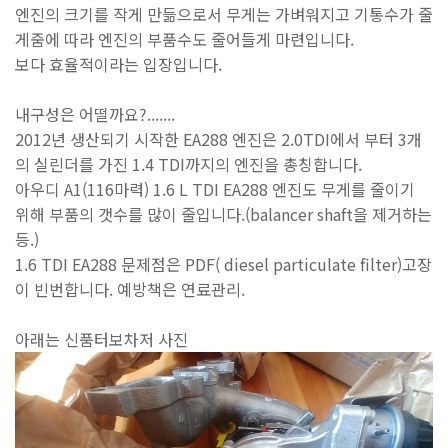
엔진의 크기를 작게 만듦으로서 무게는 가벼워지고 기통수가 줄
게줌에 따라 엔진의 부품수도 줄어들게 마련입니다
.
보다 효율적이라는 입장입니다
.
내구성은 어떨까요
?.......
2012
년 생산되기 시작한
EA288
엔진은
2.0TDI
에서 부터
3
개
의 실린더를 가진
1.4 TDI
까지의 엔진을 총칭합니다
.
아우디
A1(116
마력
) 1.6 L TDI EA288
엔진도 무게를 줄이기
위해 부품의 갯수를 많이 줄입니다
.(balancer shaft
을 제거하는
등
.)
1.6 TDI EA288
문제점은
PDF( diesel particulate filter)
고장
이 빈번합니다
.
예방책은 연료관리
.
아래는 신품터보차저 사진