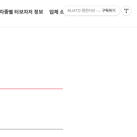
MJATD 명준터보 - 정품터보차저 전문판매점
구독하기
차종별 터보차저 정보
업체 소개(인사말)
고객 문의