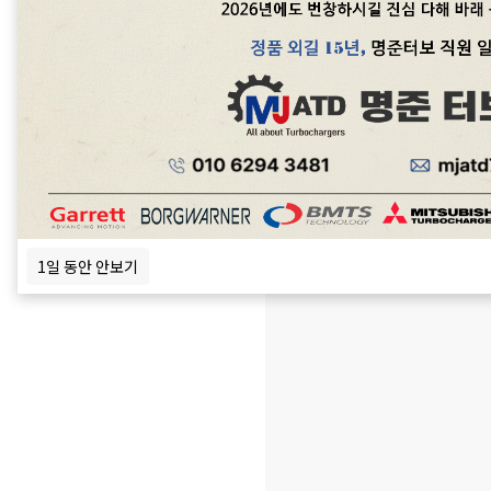
정품신품터보와 터보엑츄에이
중국산터보, 모조터보, 중고터
1일 동안 안보기