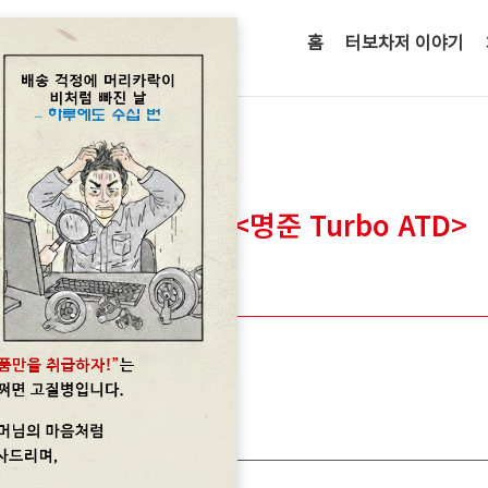
홈
터보차저 이야기
N
수입차터보고장수리정보<명준 Turbo ATD>