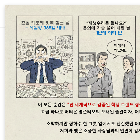
본문 바로가기
차종별 터보차저 정보/니산 NISSA
Nissan GT-R 
명준 Turbo ATD
2014. 8. 1. 12:19
Nissan GT-R 터보고장정보
터보관련문의: 010 6294 3481