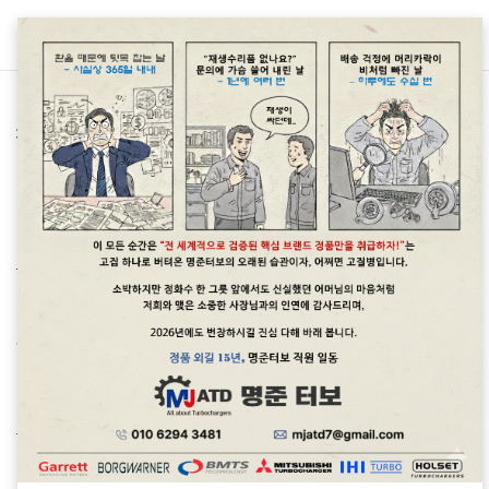
본문 바로가기
차종별 터보차저 정보/포르쉐 Porsche
포르쉐(Porsche)파나메라 turbo S
터보차저정보<명준 Turbo ATD>
명준 Turbo ATD
2020. 7. 7. 07:25
포르쉐(Porsche)파나메라 터보는 웨스트게이트문제가 있습니
다.
터보관련문의: 010 6294 3481