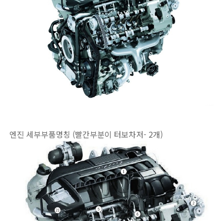
엔진 세부부품명칭 (빨간부분이 터보차저- 2개)